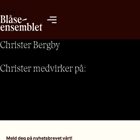
Hopp
Hopp
til
til
Til dnbe.no
innhold
navigasjon
Toggle
navigation
Christer Bergby
Christer medvirker på:
Meld deg på nyhetsbrevet vårt!