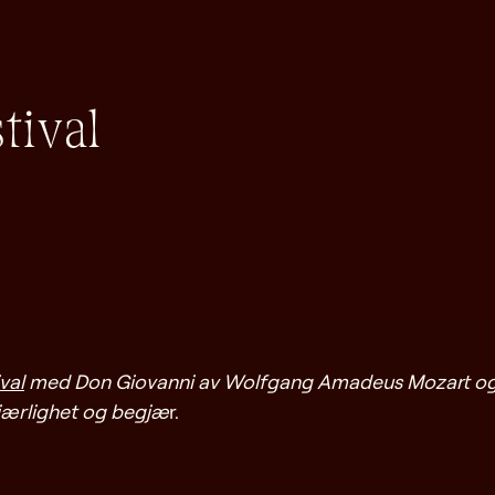
tival
val
med Don Giovanni av Wolfgang Amadeus Mozart og L
jærlighet og begjæ
r.