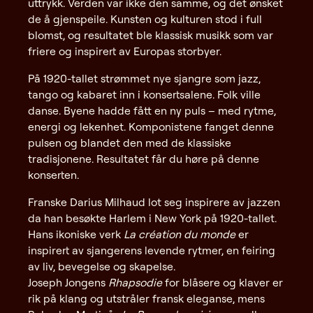
uttrykk. Verden var ikke den samme, og det ønsket
de å gjenspeile. Kunsten og kulturen stod i full
blomst, og resultatet ble klassisk musikk som var
friere og inspirert av Europas storbyer.
På 1920-tallet strømmet nye sjangre som jazz,
tango og kabaret inn i konsertsalene. Folk ville
danse. Byene hadde fått en ny puls – med rytme,
energi og lekenhet. Komponistene fanget denne
pulsen og blandet den med de klassiske
tradisjonene. Resultatet får du høre på denne
konserten.
Franske Darius Milhaud lot seg inspirere av jazzen
da han besøkte Harlem i New York på 1920-tallet.
Hans ikoniske verk
La création du monde
er
inspirert av sjangerens levende rytmer, en feiring
av liv, bevegelse og skapelse.
Joseph Jongens
Rhapsodie
for blåsere og klaver er
rik på klang og utstråler fransk eleganse, mens