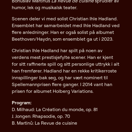
Bohuslav Martinůs
La Revue de cuisine
sprudler av
humor, lek og musikalsk teater.
Scenen deler vi med solist Christian Ihle Hadland.
Ensemblet har samarbeidet med Ihle Hadland ved
flere anledninger. Han er også solist på albumet
Beethoven/Haydn, som ensemblet ga ut i 2023.
Christian Ihle Hadland har spilt på noen av
verdens mest prestisjefylte scener. Han er kjent
for sitt raffinerte spill og sitt personlige uttrykk i alt
han fremfører. Hadland har en rekke kritikerroste
innspillinger bak seg, og har vært nominert til
Spellemannprisen flere ganger. I 2014 vant han
prisen for albumet Holberg Variations.
Program:
D. Milhaud: La Création du monde, op. 81
J. Jongen: Rhapsodie, op. 70
B. Martinů: La Revue de cuisine