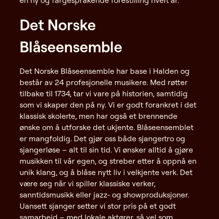
en ny og fargesprakende forestilling hvert år.
Det Norske
Blåseensemble
Det Norske Blåseensemble har base i Halden og
består av 24 profesjonelle musikere. Med røtter
tilbake til 1734, tar vi vare på historien, samtidig
som vi skaper den på ny. Vi er godt forankret i det
klassisk skolerte, men har også et brennende
ønske om å utforske det ukjente. Blåseensemblet
er mangfoldig. Det gjør oss både sjangertro og
sjangerløse – alt til sin tid. Vi ønsker alltid å gjøre
musikken til vår egen, og streber etter å oppnå en
unik klang, og å blåse nytt liv i velkjente verk. Det
være seg når vi spiller klassiske verker,
sanntidsmusikk eller jazz- og showproduksjoner.
Uansett sjanger setter vi stor pris på et godt
samarbeid – med lokale aktører, så vel som