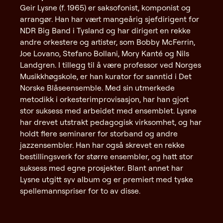
Geir Lysne (f. 1965) er saksofonist, komponist og
arrangør. Han har vært mangeårig sjefdirigent for
NDR Big Band i Tysland og har dirigert en rekke
andre orkestere og artister, som Bobby McFerrin,
Joe Lovano, Stefano Bollani, Mory Kanté og Nils
Landgren. I tillegg til å være professor ved Norges
Musikkhøgskole, er han kurator for sanntid i Det
Norske Blåseensemble. Med sin utmerkede
metodikk i orkesterimprovisasjon, har han gjort
stor suksess med arbeidet med ensemblet. Lysne
har drevet utstrakt pedagogisk virksomhet, og har
holdt flere seminarer for storband og andre
jazzensembler. Han har også skrevet en rekke
bestillingsverk for større ensembler, og hatt stor
suksess med egne prosjekter. Blant annet har
Lysne utgitt syv album og er premiert med tyske
spellemannspriser for to av disse.