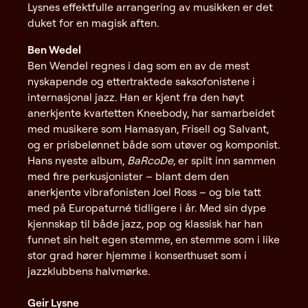
Lysnes effektfulle arrangering av musikken er det
duket for en magisk aften.
Ben Wedel
Ben Wendel regnes i dag som en av de mest
nyskapende og ettertraktede saksofonistene i
internasjonal jazz. Han er kjent fra den høyt
anerkjente kvartetten Kneebody, har samarbeidet
med musikere som Hamasyan, Frisell og Salvant,
og er prisbelønnet både som utøver og komponist.
Hans nyeste album,
BaRcoDe
, er spilt inn sammen
med fire perkusjonister – blant dem den
anerkjente vibrafonisten Joel Ross – og ble tatt
med på Europaturné tidligere i år. Med sin dype
kjennskap til både jazz, pop og klassisk har han
funnet sin helt egen stemme, en stemme som i like
stor grad hører hjemme i konserthuset som i
jazzklubbens halvmørke.
Geir Lysne