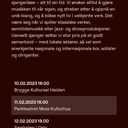
sjangerløse – alt til sin tid. Vi ønsker alltid å gjøre
musikken til vår egen, og streber etter å oppnå en
unik klang, og å blåse nytt liv i velkjente verk. Det
være seg når vi spiller klassiske verker,
sanntidsmusikk eller jazz- og showproduksjoner.
Uansett sjanger setter vi stor pris på et godt
samarbeid – med lokale aktører, så vel som
anerkjente nasjonale og internasjonale kor, solister
og dirigenter.
10.02.2023
19.00
Brygga Kultursal Halden
11.02.2023
19.00
Parkteatret Moss Kulturhus
12.02.2023
19.00
Sentralen i Oslo