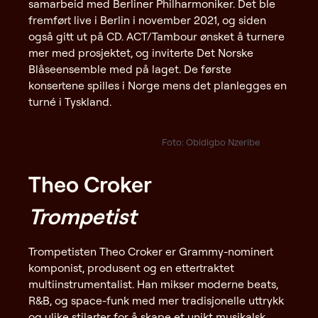
samarbeid med Berliner Philharmoniker. Det ble
fremført live i Berlin i november 2021, og siden
også gitt ut på CD. ACT/Tambour ønsket å turnere
mer med prosjektet, og inviterte Det Norske
Blåseensemble med på laget. De første
konsertene spilles i Norge mens det planlegges en
turné i Tyskland.
Foto: Obidigbo Nzeribe
Theo Croker
Trompetist
Trompetisten Theo Croker er Grammy-nominert
komponist, produsent og en ettertraktet
multiinstrumentalist. Han mikser moderne beats,
R&B, og space-funk med mer tradisjonelle uttrykk
og ulike stilarter for å skape et unikt musikalsk