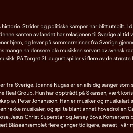
storie. Strider og politiske kamper har blitt utspilt. I da
nne kanten av landet har relasjonen til Sverige alltid v
joner hjem, og lever på sommerminner fra Sverige gjenno
ange haldensere ble musikken servert av svensk radio.
kk. På Torget 21. august spiller vi flere av de største
er fra Sverige. Joanné Nugas er en allsidig sanger som 
 Real Group. Hun har opptrådt på Skansen, vært korist 
elskap av Peter Johansson. Han er musiker og musikalarti
i en rekke musikaler, og spilte blant annet hovedrollen G
se, Jesus Christ Superstar og Jersey Boys. Konsertens d
rt Blåseensemblet flere ganger tidligere, senest i vår 