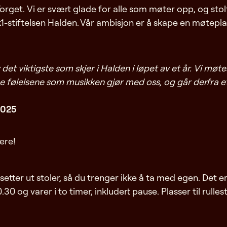
orget. Vi er svært glade for alle som møter opp, og st
stiftelsen Halden. Vår ambisjon er å skape en møteplass
det viktigste som skjer i Halden i løpet av et år. Vi mø
lelsene som musikken gjør med oss, og går derfra etter
2025
dere!
etter ut stoler, så du trenger ikke å ta med egen. Det er 
.30 og varer i to timer, inkludert pause. Plasser til rulle