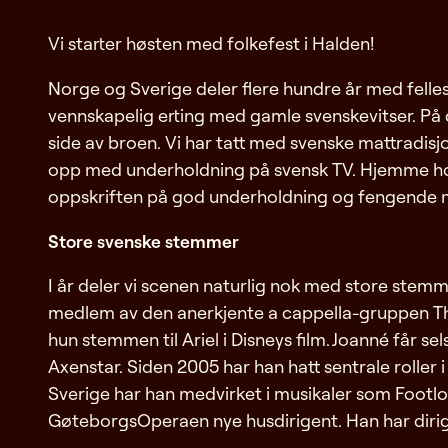
Vi starter høsten med folkefest i Halden!
Norge og Sverige deler flere hundre år med felles hi
vennskapelig erting med gamle svenskevitser. På de
side av broen. Vi har tatt med svenske mattradis
opp med underholdning på svensk TV. Hjemme hos m
oppskriften på god underholdning og fengende musi
Store svenske stemmer
I år deler vi scenen naturlig nok med store stemm
medlem av den anerkjente a cappella-gruppen The
hun stemmen til Ariel i Disneys film. Joanné får s
Axenstar. Siden 2005 har han hatt sentrale roller 
Sverige har han medvirket i musikaler som Footloo
GøteborgsOperaen nye husdirigent. Han har dirige